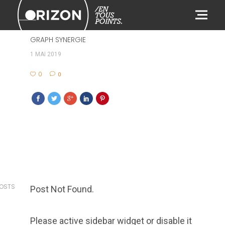
502
GRAPH SYNERGIE
1 MAI 2019
0
0
POSTS
Post Not Found.
Please active sidebar widget or disable it