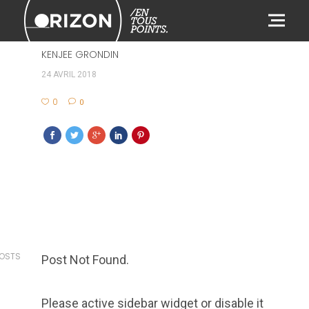
707
KENJEE GRONDIN
24 AVRIL 2018
0
0
POSTS
Post Not Found.
Please active sidebar widget or disable it