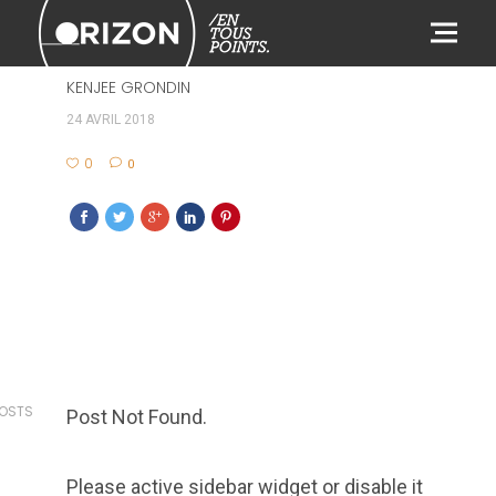
612
KENJEE GRONDIN
24 AVRIL 2018
0
0
POSTS
Post Not Found.
Please active sidebar widget or disable it