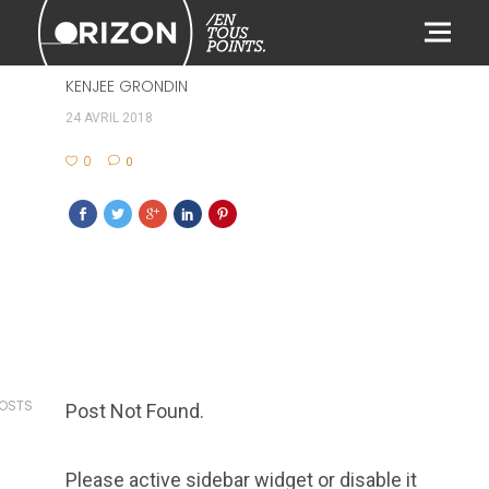
511
KENJEE GRONDIN
24 AVRIL 2018
0
0
POSTS
Post Not Found.
Please active sidebar widget or disable it