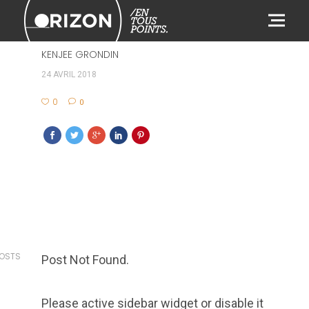
411
KENJEE GRONDIN
24 AVRIL 2018
0
0
POSTS
Post Not Found.
Please active sidebar widget or disable it