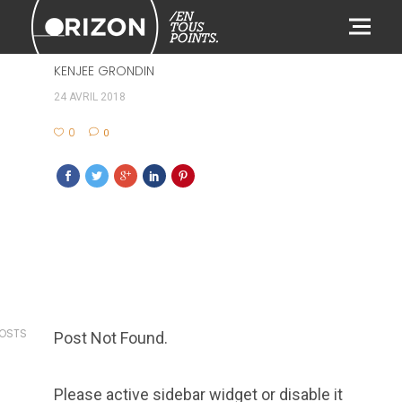
314
KENJEE GRONDIN
24 AVRIL 2018
0
0
POSTS
Post Not Found.
Please active sidebar widget or disable it