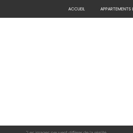
ACCUEIL
APPARTEMENTS 
*Les images peuvent différer de la réalité.